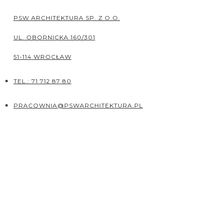
PSW ARCHITEKTURA SP. Z O.O.
UL. OBORNICKA 160/301
51-114
WROCŁAW
TEL.: 71 712 87 80
PRACOWNIA@PSWARCHITEKTURA.PL