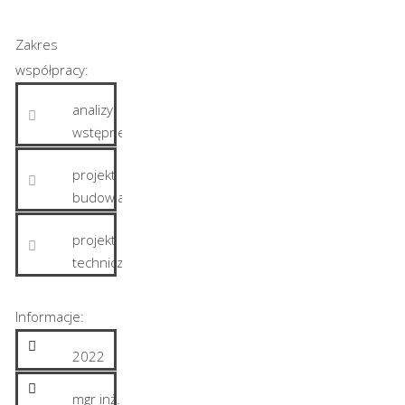
Zakres
współpracy:
analizy
wstępne
projekt
budowlany
projekt
techniczny
Informacje:
2022
mgr inż.