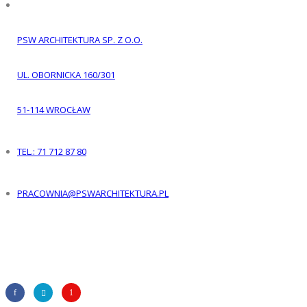
PSW ARCHITEKTURA SP. Z O.O.
UL. OBORNICKA 160/301
51-114
WROCŁAW
TEL.: 71 712 87 80
PRACOWNIA@PSWARCHITEKTURA.PL
Śledź nas