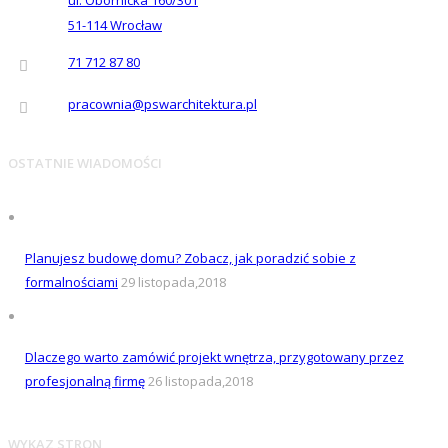
ul. Obornicka 160/301
51-114
Wrocław
71 712 87 80
pracownia@pswarchitektura.pl
OSTATNIE WIADOMOŚCI
Planujesz budowę domu? Zobacz, jak poradzić sobie z
formalnościami
29 listopada,2018
Dlaczego warto zamówić projekt wnętrza, przygotowany przez
profesjonalną firmę
26 listopada,2018
WYKAZ STRON