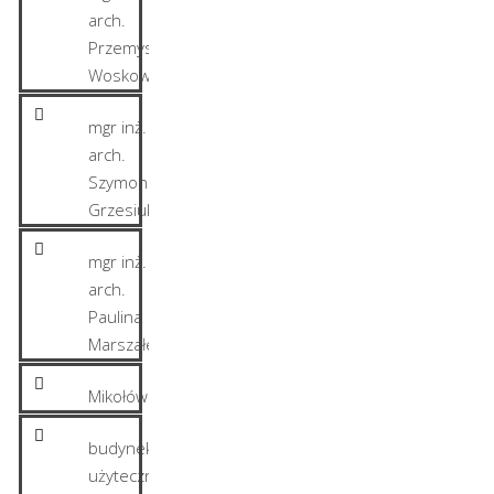
arch.
Przemysław
Woskowicz
mgr inż.
arch.
Szymon
Grzesiuk
mgr inż.
arch.
Paulina
Marszałek
Mikołów
budynek
użyteczności