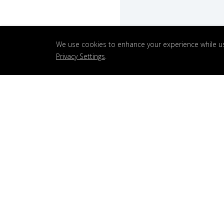
We use cookies to enhance your experience while us
Privacy Settings
.
O NAS
PSW architektura jest p
architektoniczną z Wroc
Zachęcamy do zapoznan
opiniami na nasz temat
zamieszczaniem swoich