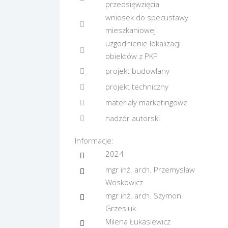
przedsięwzięcia
wniosek do specustawy
mieszkaniowej
uzgodnienie lokalizacji
obiektów z PKP
projekt budowlany
projekt techniczny
materiały marketingowe
nadzór autorski
Informacje:
2024
mgr inż. arch. Przemysław
Woskowicz
mgr inż. arch. Szymon
Grzesiuk
Milena Łukasiewicz