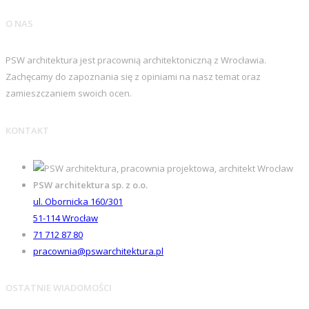
O NAS
PSW architektura jest pracownią architektoniczną z Wrocławia.
Zachęcamy do zapoznania się z opiniami na nasz temat oraz
zamieszczaniem swoich ocen.
KONTAKT
PSW architektura sp. z o.o.
ul. Obornicka 160/301
51-114
Wrocław
71 712 87 80
pracownia@pswarchitektura.pl
OSTATNIE WIADOMOŚCI