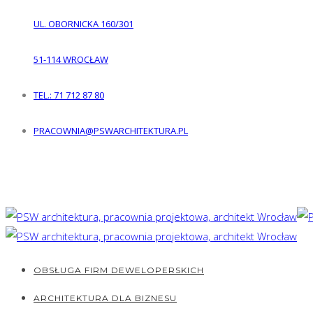
UL. OBORNICKA 160/301
51-114
WROCŁAW
TEL.: 71 712 87 80
PRACOWNIA@PSWARCHITEKTURA.PL
Śledź nas
OBSŁUGA FIRM DEWELOPERSKICH
ARCHITEKTURA DLA BIZNESU