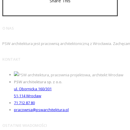
Share This
O NAS
PSW architektura jest pracownią architektoniczną z Wrocławia. Zachęca
KONTAKT
PSW architektura sp. z o.o.
ul. Obornicka 160/301
51-114
Wrocław
71 712 87 80
pracownia@pswarchitektura.pl
OSTATNIE WIADOMOŚCI