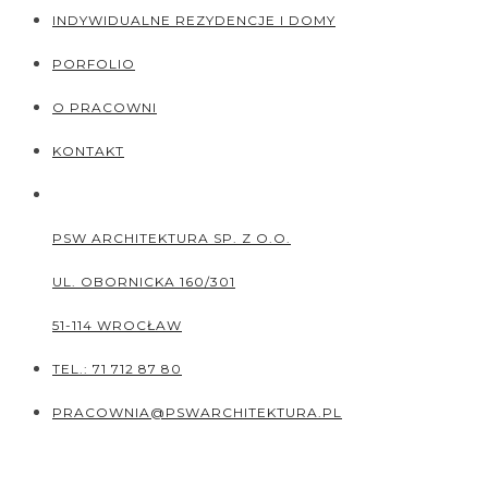
INDYWIDUALNE REZYDENCJE I DOMY
PORFOLIO
O PRACOWNI
KONTAKT
PSW ARCHITEKTURA SP. Z O.O.
UL. OBORNICKA 160/301
51-114
WROCŁAW
TEL.: 71 712 87 80
PRACOWNIA@PSWARCHITEKTURA.PL