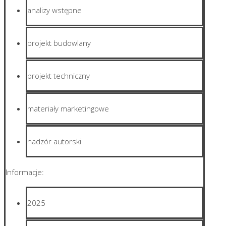
analizy wstępne
projekt budowlany
projekt techniczny
materiały marketingowe
nadzór autorski
Informacje:
2025