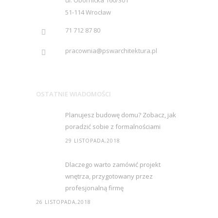
ul. Obornicka 160/301
51-114
Wrocław
71 712 87 80
pracownia@pswarchitektura.pl
OSTATNIE WIADOMOŚCI
Planujesz budowę domu? Zobacz, jak
poradzić sobie z formalnościami
29 LISTOPADA,2018
Dlaczego warto zamówić projekt
wnętrza, przygotowany przez
profesjonalną firmę
26 LISTOPADA,2018