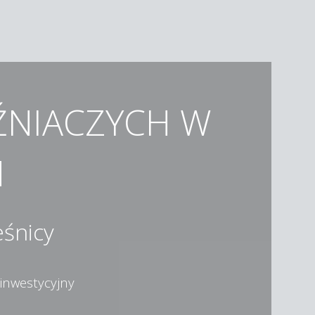
ŹNIACZYCH W
H
eśnicy
 inwestycyjny